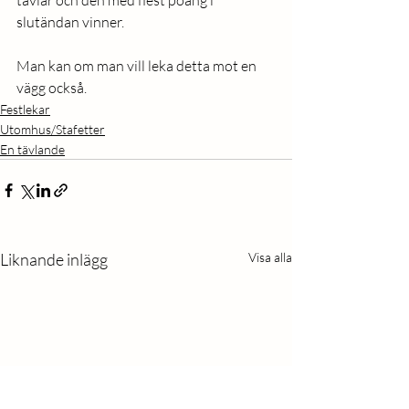
tävlar och den med flest poäng i 
slutändan vinner. 
Man kan om man vill leka detta mot en 
vägg också. 
Festlekar
Utomhus/Stafetter
En tävlande
Liknande inlägg
Visa alla