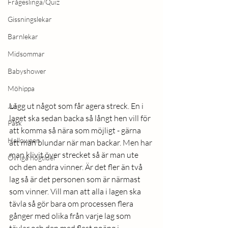
Frågeslinga/Quiz
Gissningslekar
Barnlekar
Midsommar
Babyshower
Möhippa
Lägg ut något som får agera streck. En i 
Jul
laget ska sedan backa så långt hen vill för 
Påsk
att komma så nära som möjligt - gärna 
Halloween
att man blundar när man backar. Men har 
man klivit över strecket så är man ute 
Övriga högtider
och den andra vinner. Är det fler än två 
lag så är det personen som är närmast 
som vinner. Vill man att alla i lagen ska 
tävla så gör bara om processen flera 
gånger med olika från varje lag som 