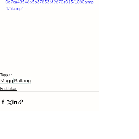
0d7ca4354665b378536f9670a015/1080p/mp
4/file.mp4
Taggar:
Mugg
Ballong
Festlekar
Liknande inlägg
Visa alla