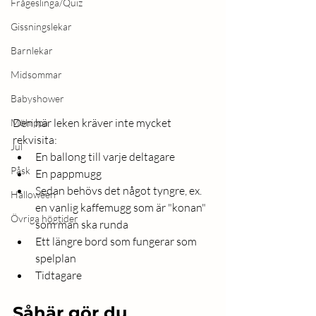
Frågeslinga/Quiz
Gissningslekar
Barnlekar
Midsommar
Babyshower
Den här leken kräver inte mycket 
Möhippa
rekvisita: 
Jul
En ballong till varje deltagare 
Påsk
En pappmugg 
Sedan behövs det något tyngre, ex. 
Halloween
en vanlig kaffemugg som är "konan" 
Övriga högtider
som man ska runda 
Ett längre bord som fungerar som 
spelplan
Tidtagare 
Såhär gör du