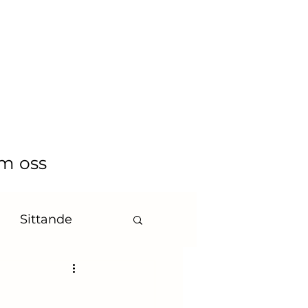
m oss
Sittande
byshower