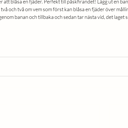
r att blåsa en fjäder. Perfekt till påskfirandet! Lägg ut en bana
a två och två om vem som först kan blåsa en fjäder över mållinj
 genom banan och tillbaka och sedan tar nästa vid, det laget s