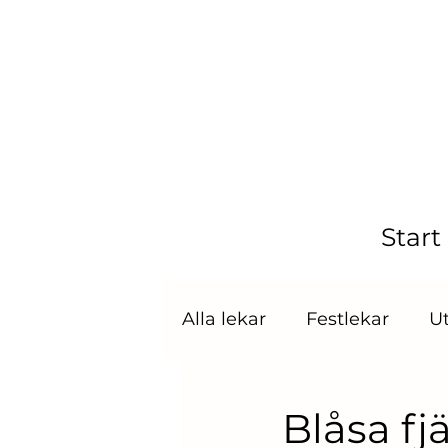
Start
Alla lekar
Festlekar
U
Frågeslinga/Quiz
Gis
Blåsa fj