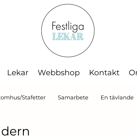
Lekar
Webbshop
Kontakt
O
tomhus/Stafetter
Samarbete
En tävlande
sningslekar
Barnlekar
Midsommar
Ba
ädern