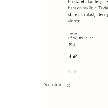
En stafett där det gälle
bara en rak linje. Tävl
stafett så blåsfjädern
vinner. 
Taggar:
Påsk
Påsklekar
Påsk
Senaste inlägg