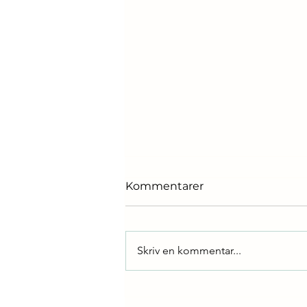
Kommentarer
Skriv en kommentar...
Spår till påskharen - för
barn