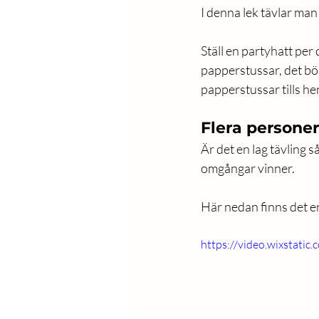
I denna lek tävlar man 
Ställ en partyhatt per
papperstussar, det bör
papperstussar tills hen
Flera personer 
Är det en lag tävling 
omgångar vinner. 
Här nedan finns det en 
https://video.wixstat