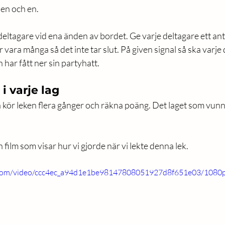
en och en.  
 deltagare vid ena änden av bordet. Ge varje deltagare ett ant
 vara många så det inte tar slut. På given signal så ska varje 
 har fått ner sin partyhatt. 
i varje lag
så kör leken flera gånger och räkna poäng. Det laget som vunni
film som visar hur vi gjorde när vi lekte denna lek. 
ic.com/video/ccc4ec_a94d1e1be98147808051927d8f651e03/1080p