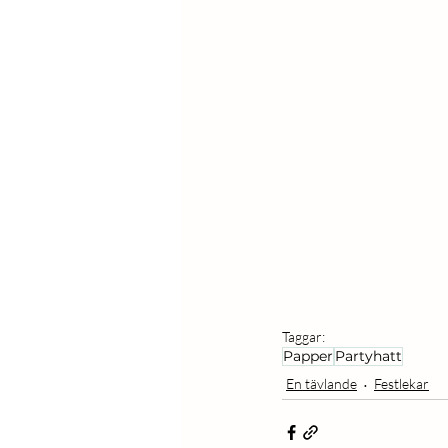
Taggar:
Papper
Partyhatt
En tävlande
Festlekar