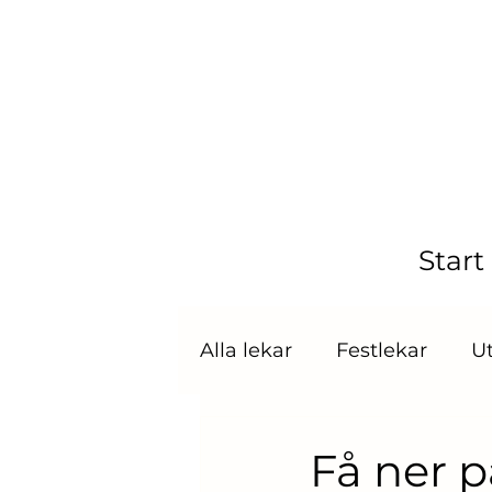
Start
Alla lekar
Festlekar
U
Frågeslinga/Quiz
Gis
Få ner p