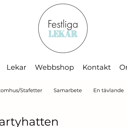
Lekar
Webbshop
Kontakt
O
tomhus/Stafetter
Samarbete
En tävlande
sningslekar
Barnlekar
Midsommar
Ba
artyhatten