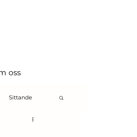
m oss
Sittande
byshower