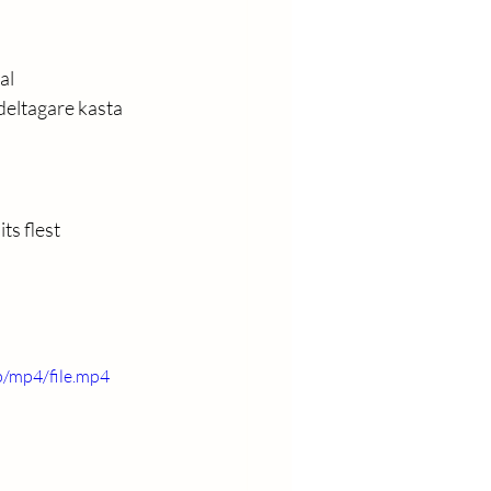
al 
deltagare kasta 
ts flest 
/mp4/file.mp4