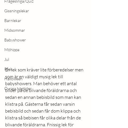
Frågeslinga/Quiz
Gissningslekar
Barnlekar
Midsommar
Babyshower
Möhippa
Jul
Påsk
En lek som kräver lite förberedelser men 
som är en väldigt mysig lek till 
Halloween
babyshowers. Man behöver ett antal 
Övriga högtider
bilder på de blivande föräldrarna och 
sedan en annan bebisbild som man kan 
klistra på. Gästerna får sedan varsin 
bebisbild och sedan får dom klippa och 
klistra så bebisen får olika delar från de 
blivande föräldrarna. Fnissig lek för 