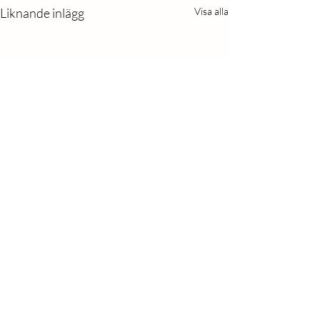
Liknande inlägg
Visa alla
Kommentarer
Julskattjakt för barn