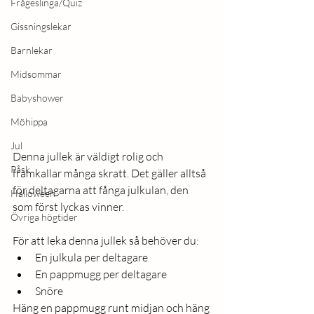
Frågeslinga/Quiz
Gissningslekar
Barnlekar
Midsommar
Babyshower
Möhippa
Jul
Denna jullek är väldigt rolig och 
Påsk
framkallar många skratt. Det gäller alltså 
för deltagarna att fånga julkulan, den 
Halloween
som först lyckas vinner. 
Övriga högtider
För att leka denna jullek så behöver du:
En julkula per deltagare
En pappmugg per deltagare
Snöre
Häng en pappmugg runt midjan och häng 