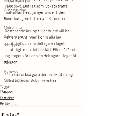
Frågeslinga/Quiz
vägg osv). Det lag som lyckats träffa 
Gissningslekar
måltavlan flest gånger under tiden 
vinner. Lagom tid är ca 1-3 minuter. 
Barnlekar
Midsommar
Resterande är upp till er hur ni vill ha 
Babyshower
reglerna. Antingen kör ni alla lag 
samtidigt och alla deltagare i laget 
Möhippa
samtidigt, men det blir lätt. Eller så får ett 
Jul
lag i taget köra och en deltagare i laget åt 
gången. 
Påsk
Halloween
Man kan också göra denna lek utan lag, 
Övriga högtider
alltså att man tävlar en och en. 
Taggar:
Papper
Festlekar
En tävlande