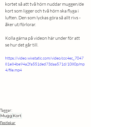
kortet så att två hörn nuddar muggen/de 
kort som ligger och två hörn ska flyga i 
luften. Den som lyckas göra så allt rivs - 
åker ut/förlorar. 
Kolla gärna på videon här under för att 
se hur det går till. 
https://video.wixstatic.com/video/ccc4ec_7047
81e84be94a2fa551ded73daa571d/1080p/mp
4/file.mp4
Taggar:
Mugg
Kort
Festlekar