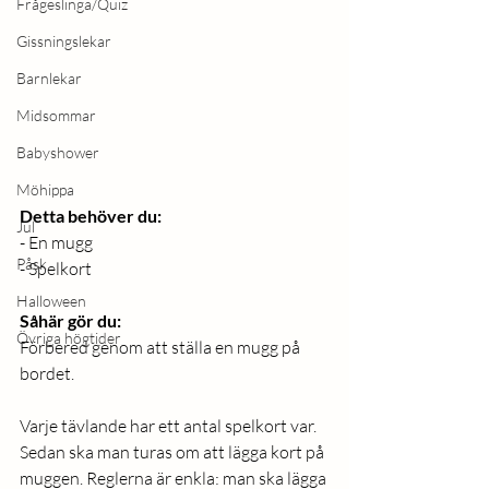
Frågeslinga/Quiz
Gissningslekar
Barnlekar
Midsommar
Babyshower
Möhippa
Detta behöver du: 
Jul
- En mugg
Påsk
- Spelkort
Halloween
Såhär gör du:
Övriga högtider
Förbered genom att ställa en mugg på 
bordet.
Varje tävlande har ett antal spelkort var. 
Sedan ska man turas om att lägga kort på 
muggen. Reglerna är enkla: man ska lägga 