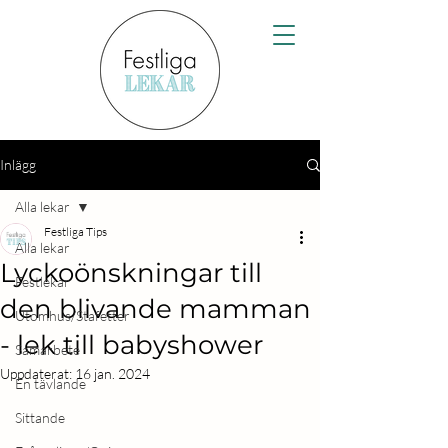
Inlägg
Alla lekar
Festliga Tips
Alla lekar
Lyckoönskningar till
Festlekar
den blivande mamman
Utomhus/Stafetter
- lek till babyshower
Samarbete
Uppdaterat:
16 jan. 2024
En tävlande
Sittande