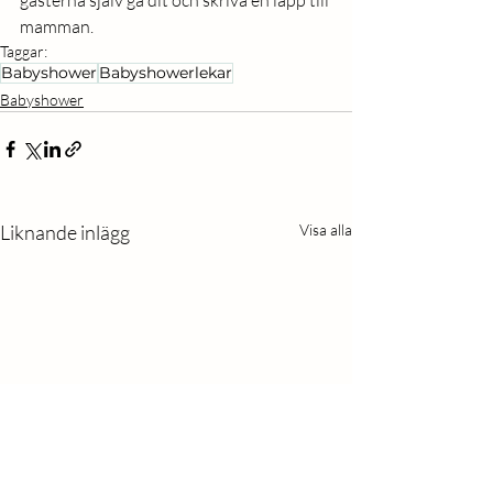
gästerna själv gå dit och skriva en lapp till 
mamman. 
Taggar:
Babyshower
Babyshowerlekar
Babyshower
Liknande inlägg
Visa alla