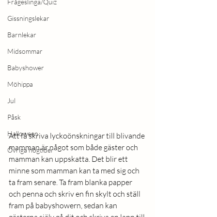
Frågeslinga/Quiz
Gissningslekar
Barnlekar
Midsommar
Babyshower
Möhippa
Jul
Påsk
Halloween
Att få skriva lyckoönskningar till blivande 
mamman är något som både gäster och 
Övriga högtider
mamman kan uppskatta. Det blir ett 
minne som mamman kan ta med sig och 
ta fram senare. Ta fram blanka papper 
och penna och skriv en fin skylt och ställ 
fram på babyshowern, sedan kan 