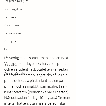
Frågeslinga/Quiz
Gissningslekar
Barnlekar
Midsommar
Babyshower
Möhippa
Jul
Påsk
En vanlig enkel stafett men med en tvist. 
Varje person i laget ska ha varsin pinne 
Halloween
och en studenthatt. Stafetten går sedan 
Övriga högtider
ut på att en person i taget ska hålla i sin 
pinne och sätta på studenthatten på 
pinnen och så snabbt som möjligt ta sig 
runt stafetten (pinnen ska vara i hatten). 
När det sedan är dags för byte så får man 
inte ta i hatten, utan nästa person ska 