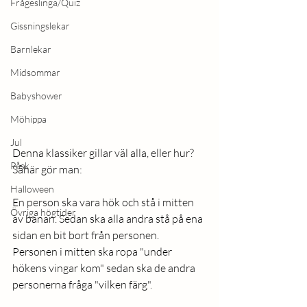
Frågeslinga/Quiz
Gissningslekar
Barnlekar
Midsommar
Babyshower
Möhippa
Jul
Denna klassiker gillar väl alla, eller hur? 
Påsk
Såhär gör man: 
Halloween
En person ska vara hök och stå i mitten 
Övriga högtider
av banan. Sedan ska alla andra stå på ena 
sidan en bit bort från personen. 
Personen i mitten ska ropa "under 
hökens vingar kom" sedan ska de andra 
personerna fråga "vilken färg". 