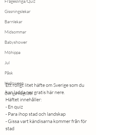
Frågeslinga/Quiz
Gissningslekar
Barnlekar
Midsommar
Babyshower
Möhippa
Jul
Påsk
Halloween
Ett roligt litet häfte om Sverige som du 
kan ladda ner gratis här nere. 
Övriga högtider
Häftet innehåller:
- En quiz 
- Para ihop stad och landskap 
- Gissa vart kändisarna kommer från för 
stad 