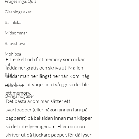
Frågeslinga/Quiz
Gissningslekar
Barnlekar
Midsommar
Babyshower
Möhippa
Ett enkelt och fint memory som ni kan 
Jul
ladda ner gratis och skriva ut. Mallen 
Påsk
laddar man ner längst ner här. Kom ihåg 
att skriva ut varje sida två ggr så det blir 
Halloween
ett memory.
Övriga högtider
Det bästa är om man sätter ett 
svartpapper (eller någon annan färg på 
papperet) på baksidan innan man klipper 
så det inte lyser igenom. Eller om man 
skriver ut på tjockare papper, för då lyser 