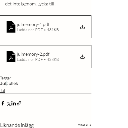
det inte igenom. Lycka till!
julmemory-1
.pdf
Ladda ner PDF • 431KB
julmemory-2
.pdf
Ladda ner PDF • 438KB
Taggar:
Jul
Jullek
Jul
Liknande inlägg
Visa alla