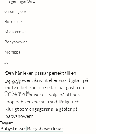
Frågeslinga/Quiz
Gissningslekar
Barnlekar
Midsommar
Babyshower
Möhippa
Jul
Påsk
Den här leken passar perfekt till en 
babyshower. Skriv ut eller visa digitalt på 
Halloween
ex. tv:n bebisar och sedan har gästerna 
Övriga högtider
ett antal kändisar att välja på att para 
ihop bebisen/barnet med. Roligt och 
klurigt som engagerar alla gäster på 
babyshowern. 
Taggar:
Babyshower
Babyshowerlekar